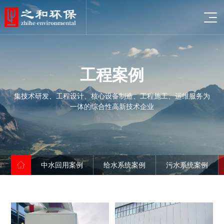
工
程
案
例
集技术研发、工程设计、核心设备制造、工程施工、运维服务为
一体的综合性高新技术企业
企业概况
发展历程
资质证书
中水回用案例
给水系统案例
污水系统案例
企业文化
荣誉证书
LOGO释义
给水设备
合作伙伴
污水设备
中水回用案例