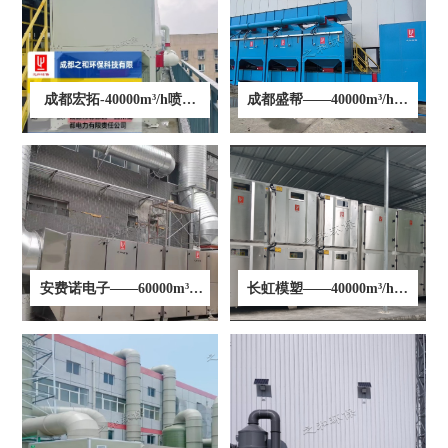
业务领域
废气设备
给水系统案例
科研创新
污水系统案例
成都宏拓-40000m³/h喷涂
成都盛帮——40000m³/h涂
废气系统案例
行业新闻
废气处理项目
布废气处理项目
登录
软件下载
资料下载
云平台使用手册
联系方式
安费诺电子——60000m³/h
长虹模塑——40000m³/h注
注塑废气处理项目
塑废气处理项目
在线留言