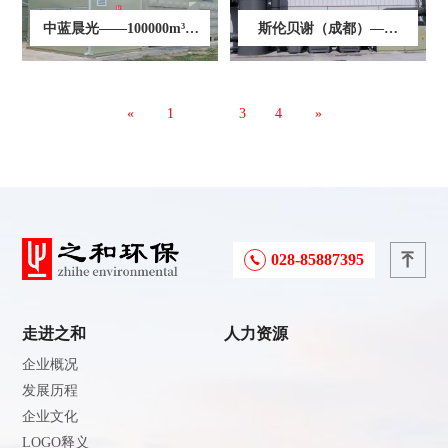
中蓝晨光——100000m³/h
斯伦贝谢（成都）——
纺丝废气处理项目
20000m³/hVOCs废气处理
项目
«
1
2
3
4
»
028-85887395
走进之和
人力资源
企业概况
发展历程
企业文化
LOGO释义