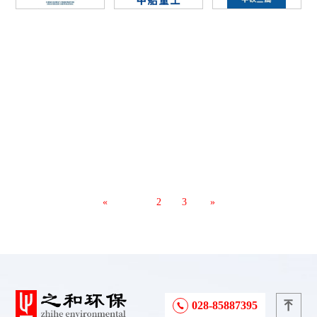
«
1
2
3
»
028-85887395