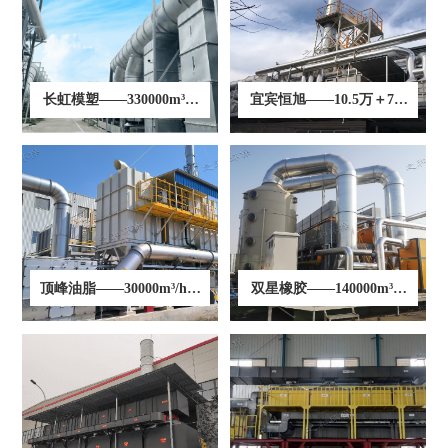
业务领域
废气设备
给水系统案例
科研创新
污水系统案例
长虹模塑——330000m³/h
宜宾恒旭——10.5万＋7.2
废气系统案例
行业新闻
转轮+RTO
万m³/h喷涂废气处理项目
登录
软件下载
资料下载
云平台使用手册
联系方式
顶峰油脂——30000m³/h化
双星橡胶——140000m³/h
工烟气处理项目
风量废气处理项目
在线留言