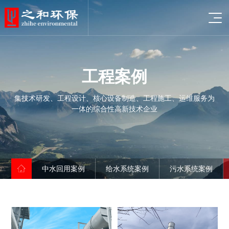
工
程
案
例
集技术研发、工程设计、核心设备制造、工程施工、运维服务为
一体的综合性高新技术企业
企业概况
发展历程
资质证书
中水回用案例
给水系统案例
污水系统案例
企业文化
荣誉证书
LOGO释义
给水设备
合作伙伴
污水设备
中水回用案例