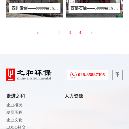
四川爱创——80000m³/h风
西部石油——50000m³/h 喷
量催化燃烧项目
涂废气处理项目
«
1
2
3
4
»
028-85887395
走进之和
人力资源
企业概况
发展历程
企业文化
LOGO释义