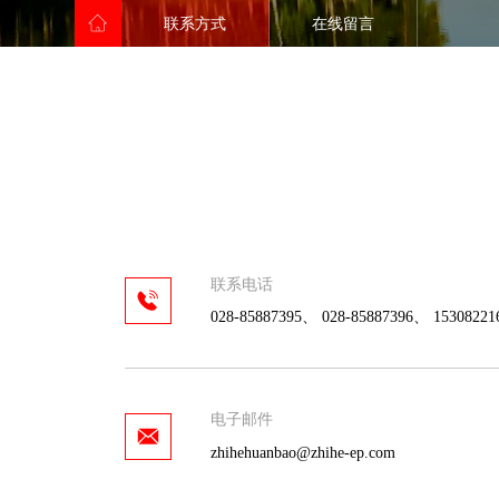
业务领域
废气设备
联系方式
在线留言
给水系统案例
科研创新
污水系统案例
废气系统案例
行业新闻
登录
软件下载
联系电话
资料下载
028-85887395、 028-85887396、 15308221
云平台使用手册
联系方式
在线留言
电子邮件
zhihehuanbao@zhihe-ep.com