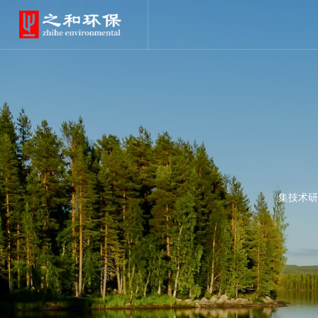
企业概况
集技术研
发展历程
资质证书
企业文化
荣誉证书
LOGO释义
给水设备
合作伙伴
污水设备
中水回用案例