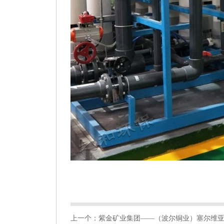
上一个：紫金矿业集团——（波尔铜业）塞尔维